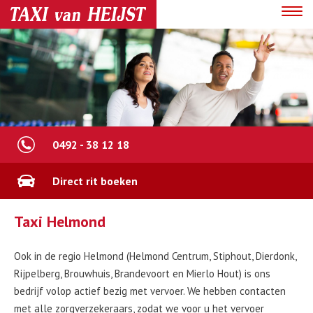
Toggl
navig
0492 - 38 12 18
Direct rit boeken
Taxi Helmond
Ook in de regio Helmond (Helmond Centrum, Stiphout, Dierdonk,
Rijpelberg, Brouwhuis, Brandevoort en Mierlo Hout) is ons
bedrijf volop actief bezig met vervoer. We hebben contacten
met alle zorgverzekeraars, zodat we voor u het vervoer