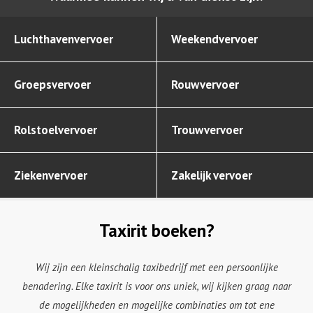
Luchthavenvervoer
Weekendvervoer
Groepsvervoer
Rouwvervoer
Rolstoelvervoer
Trouwvervoer
Ziekenvervoer
Zakelijk vervoer
Taxirit boeken?
Wij zijn een kleinschalig taxibedrijf met een persoonlijke
benadering. Elke taxirit is voor ons uniek, wij kijken graag naar
de mogelijkheden en mogelijke combinaties om tot ene