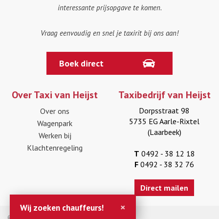
interessante prijsopgave te komen.
Vraag eenvoudig en snel je taxirit bij ons aan!
Boek direct
Over Taxi van Heijst
Taxibedrijf van Heijst
Dorpsstraat 98
Over ons
5735 EG Aarle-Rixtel
Wagenpark
(Laarbeek)
Werken bij
Klachtenregeling
T
0492 - 38 12 18
F
0492 - 38 32 76
Direct mailen
×
Wij zoeken chauffeurs!
© 2026 Taxi van Heijst