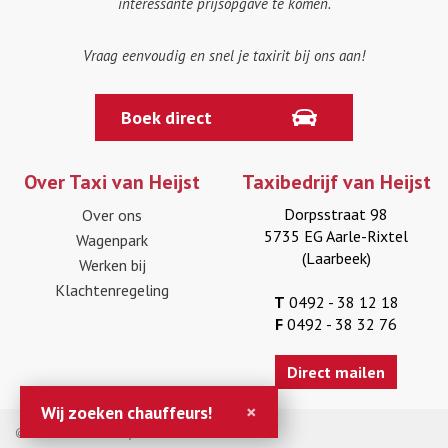
interessante prijsopgave te komen.
Vraag eenvoudig en snel je taxirit bij ons aan!
Boek direct
Over Taxi van Heijst
Taxibedrijf van Heijst
Dorpsstraat 98
Over ons
5735 EG Aarle-Rixtel
Wagenpark
(Laarbeek)
Werken bij
Klachtenregeling
T
0492 - 38 12 18
F
0492 - 38 32 76
Direct mailen
×
Wij zoeken chauffeurs!
© 2026 Taxi van Heijst