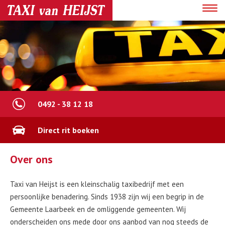
Toggl
navig
Kleinschalig
0492 - 38 12 18
taxibedrijf
Direct rit boeken
persoonlijke benadering
Over ons
Taxi van Heijst is een kleinschalig taxibedrijf met een
persoonlijke benadering. Sinds 1938 zijn wij een begrip in de
Gemeente Laarbeek en de omliggende gemeenten. Wij
onderscheiden ons mede door ons aanbod van nog steeds de